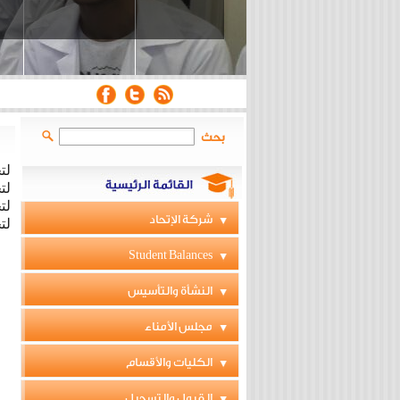
بحث
لتحميل 
لتح
لت
شركة الإتحاد
لت
Student Balances
النشأة والتأسيس
مجلس الأمناء
الكليات والأقسام
القبول والتسجيل