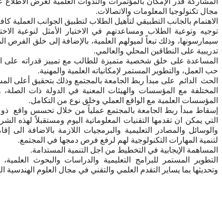
المشاركة قدر الإمكان بالمؤتمرات والندوات العلمية لغرض الاطلاع 
مجال تكنولوجيا المعلومات والاتصالات.
الاهتمام بالجانب التطبيقي لتأهيل الطلاب لتطبيق الجوانب العملية كاف
توجيه وتوعية الطلاب ومساعدتهم في الاختيار الأمثل لنوعية الاختص
سيمارسونها، وذلك تبعاً لميولهم العلمية، بالإضافة إلى خلق الفرص ا
تدريبية على النطاقين المحلي والعالمي.
المساعدة على خلق شخصية متميزة للطالب مع تمييز قدراته على التف
حب العمل، والتطوير المستمر لإمكانياته العلمية والمهنية.
الحث الدائم على مبدأ ربط الجامعة بالمجتمع وذلك بتحقيق أعلى المست
المختلفة مع المؤسسات والهيئات المعنية في الدولة ذات الصلة، 
المؤسسات العلمية مع الواقع العملي وخلق نوع من التكامل.
إسقاط مبدأ ربط الجامعة بالمجتمع عملياً من خلال تحسس واقع ذوي 
التي يمكن ان تقدمها التقنيات المعلوماتية اليوم ومستقبلاً لهذه الشر
والوسائل والمصادر التعليمية والبرمجيات اللازمة بالاضافة الى 
لتنمية المهارات التكنولوجية لهم لرفع فرص دمجها في المجتمع.
المساهمة الإيجابية في التخطيط من اجل التنمية المستدامة.
التطوير المستمر للبرامج التعليمية والدراسات والبحوث العلمية، ب
وتحديثها بما يساير التقدم العلمي والتقني في مجال العلوم الهندسية ال