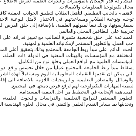
المشاركة قدر الإمكان بالمؤتمرات والندوات العلمية لغرض الاطلاع 
مجال تكنولوجيا المعلومات والاتصالات.
الاهتمام بالجانب التطبيقي لتأهيل الطلاب لتطبيق الجوانب العملية كاف
توجيه وتوعية الطلاب ومساعدتهم في الاختيار الأمثل لنوعية الاختص
سيمارسونها، وذلك تبعاً لميولهم العلمية، بالإضافة إلى خلق الفرص ا
تدريبية على النطاقين المحلي والعالمي.
المساعدة على خلق شخصية متميزة للطالب مع تمييز قدراته على التف
حب العمل، والتطوير المستمر لإمكانياته العلمية والمهنية.
الحث الدائم على مبدأ ربط الجامعة بالمجتمع وذلك بتحقيق أعلى المست
المختلفة مع المؤسسات والهيئات المعنية في الدولة ذات الصلة، 
المؤسسات العلمية مع الواقع العملي وخلق نوع من التكامل.
إسقاط مبدأ ربط الجامعة بالمجتمع عملياً من خلال تحسس واقع ذوي 
التي يمكن ان تقدمها التقنيات المعلوماتية اليوم ومستقبلاً لهذه الشر
والوسائل والمصادر التعليمية والبرمجيات اللازمة بالاضافة الى 
لتنمية المهارات التكنولوجية لهم لرفع فرص دمجها في المجتمع.
المساهمة الإيجابية في التخطيط من اجل التنمية المستدامة.
التطوير المستمر للبرامج التعليمية والدراسات والبحوث العلمية، ب
وتحديثها بما يساير التقدم العلمي والتقني في مجال العلوم الهندسية ال