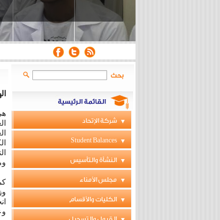
بحث
ال
هي
شركة الإتحاد
ال
ال
Student Balances
ال
ال
النشأة والتأسيس
وم
مجلس الأمناء
كم
وز
الكليات والأقسام
ان
وعددها 171 ساع
القبول والتسجيل