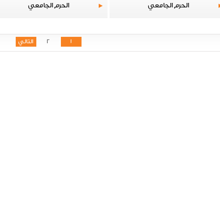
الحرم الجامعي
الحرم الجامعي
1
2
التالي